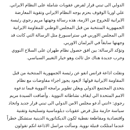
الدولي الى تبني قرار لفرض عقوبات شاملة على النظام الايراني.
علي اوربا الوقوف بحزم بوجه النظام الايراني وتقوية المعارضة
الايرانية للخروج من الازمة، هذه رسالة وجهتها مريم رجوي رئيسة
الجمهورية المنتخبة من قبل المجلس الوطني للمقاومة الايرانية
الى المجلس الاوربي في ستراسبورغ مثل الرسالة التي كانت قد
وجهتها سابقاً في البرلمان الاوربي.
وتؤكد الرسالة: بين افق حصول نظام طهران على السلاح النووي
وحرب جديدة هناك حل ثالث وهو خيار التغيير السياسي.
ونقلت اذاعة فرانس انفو عن رئيسة الجمهورية المنتخبة من قبل
المقاومة الايرانية قولها: لايعود يجوز اجراء مفاوضات مع نظام
يتحدي المجتمع الدولي ويعلن تطوير برامجه النووية فيما تدعوه
الامم المتحدة الي ايقاف نشاطاته النووية . وأضافت السيدة مريم
رجوي: «انني أدعو مجلس الامن الدولي الى تبني قرار جديد واتخاذ
سياسة حازمة مثل فرض عقوبات دبلوماسية وتسليحية وتقنية
واقتصادية ومقاطعة نفطية لكون الديكتاتورية الدينية ستشكل خطراً
عندما امتلكت قنبلة نووية. وسألت مراسل الاذاعة انكم تقولون