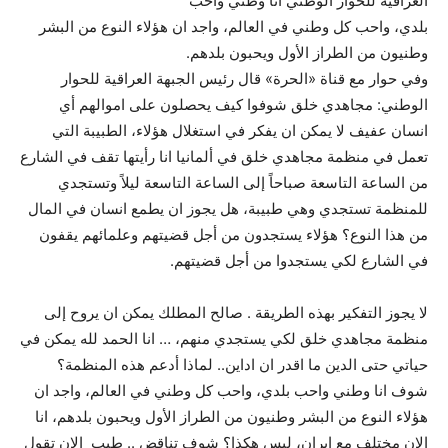
العراقية للحوار الوطني انا وطني واحب
بلدي، واحب كل وطني في العالم، واجد ان هؤلاء النوع من البشر
وطنيون من الطراز الأول ويحبون بلدهم.
وفي حوار مع قناة «الحرة» قال رئيس الجبهة العراقية للحوار
الوطني: مجاهدي خلق شوفوا كيف يحصلون على اموالهم أي
انسان عفيف لا يمكن ان يفكر في استغلال هؤلاء، الطبيبة التي
تعمل في منظمة مجاهدي خلق في ألمانيا انا رأيتها تقف في الشارع
من الساعة التاسعة صباحاً إلى الساعة التاسعة ليلاً وتستجدي
للمنظمة تستجدي وهي طبيبة، هل يجوز ان يطمع انسان في المال
من هذا النوع؟ هؤلاء يستجدون من أجل قضيتهم وعلمائهم يقفون
في الشارع لكي يستجدوا من أجل قضيتهم.
لا يجوز التفكير بهذه الطريقة . صالح المطلك يمكن ان يروح إلى
منظمة مجاهدي خلق لكي يستجدي منهم، … انا الحمد لله يمكن في
حياتي حتى الدين ما اقدر ان اداين.. لماذا أدعم هذه المنظمة؟
شوف انا وطني واحب بلدي، واحب كل وطني في العالم، واجد ان
هؤلاء النوع من البشر وطنيون من الطراز الأول ويحبون بلدهم، انا
الان مختلف مع إيران، ليس هكذا؟ شوف تناقض .. طيب الان تقول