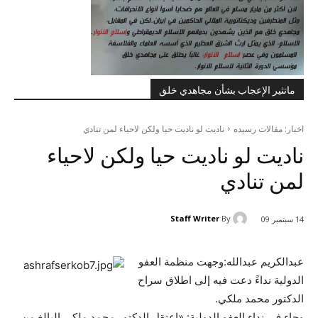
ماتثير الإعجاب بشأن مجاهدي خلق
اخبار: مقالات رسيده
ناديت لو ناديت حيا ولكن لاحياء لمن تنادي
ناديت لو ناديت حيا ولكن لاحياء
لمن تنادي
Staff Writer
By
14 سبتمبر 09
عبدالكريم عبدالله:وجهت منظمة العفو
الدولية نداءً دعت فيه إلى اطلاق سراح
الدكتور محمد ملكي.
وجاء في نداء العفو الدولية: «اعتقل الدكتور محمد ملكي البالغ من