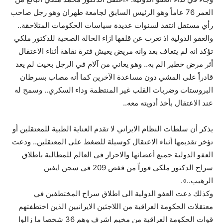
العمر 76 عاماً وهو الرئيس السابق لجامعة طهران وهو رجل صاحب
رأي مستقل انتقد لسنوات عديدة سياسات الحكومات المتلاحقة..
والعفو الدولية اذ تعرب عن قلقها ازاء الحالة الصحية للدكتور ملكي
تؤكد انه لم يتعاف بعد وانه مريض يعيش فترة نقاهة أثناء الاعتقال
أثر مرض خطير الم به.. وهو يعاني من آلام في الرجل بحيث لم يعد
قادراً على المشي دون مساعدة الآخرين كما أنه مصاب بسرطان
البروستات وضربات القلب غير المنتظمة وداء السكري.. وسمح له
عند الاعتقال بأخذ أدويته معه..
يذكر أن سلطات النظام الايراني لا تقدم العناية الطبية للمعتقلين أو
تؤخر تقديمها أثناء الاعتقال كوسيلة للضغط على المعتقلين.. ودعت
العفو الدولية جميع أعضائها والاحرار في العالم للمطالبة باطلاق
سراح الدكتور ملكي فوراً من قفص 209 في سجن ايفين
الرهيب..».
وكذلك دعت العفو الدولية الى اطلاق سراح المختطفين في
معتقلات الحكومة العراقية من اللاجئين الايرانيين الذين اختطفتهم
قوات الحكومة العراقية من مخيم اشرف وهم 36 شخصا ما زالوا