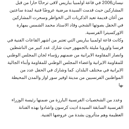
نيسان2006 في قاعة اولمبيا بباريس لاقى ترحابًا حارا من قبل
المشاركين حيث قدمت السيدة مرضية عروضًا فنية لمدة ساعتين
من أغان قديمة تعيد الذكريات الى الخواطر وسحرت المشاركين
في الحفل بصوتها الشجي وقاد الاستاذ محمد الشمس بمهارة
الاوركسيترا الفرنسية.
وكانت قاعة اولمبيا بباريس التي تعتبر من اشهر القاعات الفنية في
فرنسا واوروبا مليئة بالجمهور حيث شارك عدد كبير من الناشطين
وانصار المقاومة الايرانية من ضمنهم رؤساء لجان المجلس الوطني
للمقاومة الايرانية واعضاء المجلس الوطني للمقاومة وأبناء الجالية
الايرانية في مختلف البلدان. كما وشارك في الحفل عدد من
المواطنين الفرنسيين من مدينة اوفير سور اواز والمدن المحيطة
بها
وعدد من الشخصيات الفرنسية البارزة من ضمنها رئيسة الوزراء
الفرنسية السابقة السيدة اديت كرسون واشادوا بهذه الفنانة
العظيمة وهم متأثرون بشدة من عروضها الفنية.