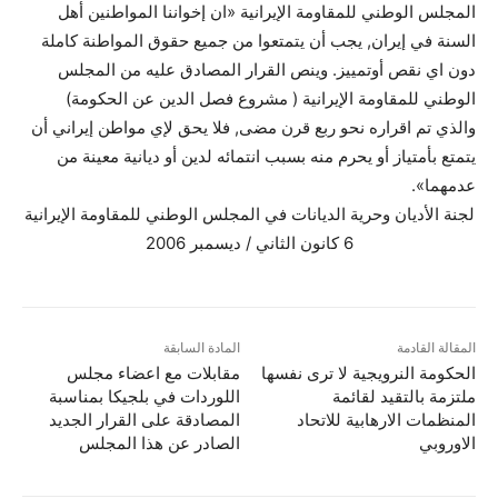
المجلس الوطني للمقاومة الإيرانية «ان إخواننا المواطنين أهل
السنة في إيران, يجب أن يتمتعوا من جميع حقوق المواطنة كاملة
دون اي نقص أوتمييز. وينص القرار المصادق عليه من المجلس
الوطني للمقاومة الإيرانية ( مشروع فصل الدين عن الحكومة)
والذي تم اقراره نحو ربع قرن مضى, فلا يحق لإي مواطن إيراني أن
يتمتع بأمتياز أو يحرم منه بسبب انتمائه لدين أو ديانية معينة من
عدمهما».
لجنة الأديان وحرية الديانات في المجلس الوطني للمقاومة الإيرانية
6
كانون الثاني / ديسمبر 2006
المقالة القادمة
المادة السابقة
الحكومة النرويجية لا ترى نفسها
مقابلات مع اعضاء مجلس
ملتزمة بالتقيد لقائمة
اللوردات في بلجيكا بمناسبة
المنظمات الارهابية للاتحاد
المصادقة على القرار الجديد
الاوروبي
الصادر عن هذا المجلس