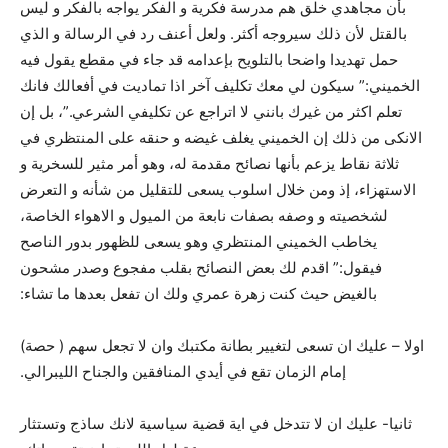
بأن مجاهدي خلق هم مدرسة فکرية و الفکر يواجه بالفکر و ليس
بالقتل لأن ذلك سيروجه أکثر. ولعل أعنف رد في الرسالة و الذي
حمل تهديدا واضحا بالتلويح بإعدامه قد جاء في مقطع يقول فيه
الخميني:” سيكون لي معك تكليف آخر اذا تماديت في أفعالك فانك
تعلم اكثر من غيرك بانني لا اتراجع عن تكليفي الشرعي.”، بل إن
الانکى من ذلك إن الخميني يغلف غيضه و حنقه على المنتظري في
ثلاثة نقاط يزعم بأنها نصائح مقدمة له، وهو أمر مثير للسخرية و
الاستهزاء، إذ ومن خلال اسلوب يسعى للتقليل من شأنه و التعرض
لشخصيته و وصفه بصفات نابعة من الميول و الاهواء الخاصة،
يخاطب الخميني المنتظري وهو يسعى للظهور بدور الناصح
فيقول:” اقدم لك بعض النصائح بقلب مفجوع وصدر مشحون
بالغيض حيث كنت زهرة عمري ولك ان تفعل بعدها ما تشاء:
اولا – عليك ان تسعى لتغيير بطانة مكتبك وان لا تجعل سهم ( حصة)
إمام الزمان تقع في أيدي المنافقين والجناح الليبرالي.
ثانيا- عليك ان لا تتدخل في اية قضية سياسية لانك ساذج وتستثار