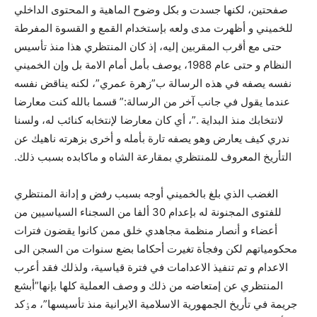
صفحتين، لکنها جسدت و بکل وضوح الماهية و المحتوى الداخلي
للخميني و أظهرت مدى ولعه بإستخدام القمع و القسوة المفرطة
حتى مع أقرب المقربين إليه، إذ کان المنتظري هذا منذ تأسيس
النظام و حتى عام 1988، يوصف بأمل أمام الامة بل وإن الخميني
نفسه يصفه في هذه الرسالة ب”زهرة عمري”، لکنه يناقض نفسه
عندما يقول في جانب آخر من الرسالة:” قسما بالله كنت معارضا
لانتخابك منذ البداية .”، أي کان معارضا لإنتخابه کنائب له، ولسنا
ندري کيف يعارض وهو يصفه تارة بأمله و أخرى بزهرته ناهيك عن
التأريخ المعروف للمنتظري بمقارعة الشاه و ماکابده بسبب ذلك.
الغضب الذي بلغ بالخميني أوجه بسبب رفض و إدانة المنتظري
للفتوى المجنونة له بإعدام 30 ألفا من السجناء السياسيين من
أعضاء و أنصار منظمة مجاهدي خلق ممن کانوا يقضون فترات
محکومياتهم لکن وفجأة تغيرت أحکاما بضع سنوات من السجن الى
الاعدام و تم تنفيذ الاعدامات في فترة قياسية، ولذلك فقد أعرب
المنتظري عن إمتعاضه من ذلك و وصف العملية کلها بإنها”أبشع
جريمة في تأريخ الجمهورية الاسلامية الايرانية منذ تأسيسها”، مٶکد