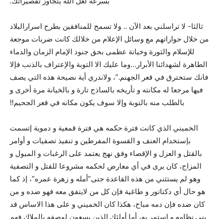
بسرعة لعل الله يتجاوز تقصيراتك.
ثالثا- لا تراسلني بعد الآن .. ولا تسمح للمنافقين بطرح اسرارالبلاد
من خلال حواراتهم مع وسائل الإعلام من خلالك كانت ضربات موجعة
للإسلام والثورة وخيانة عظمى بحق جنود الإمام الزمان والدماء
الطاهرة لشهدائنا الأبرار…وما عليك الا التوبة والإعتراف بالذنب فإلا
فانك ستحترق في قعر الجهنم.”، ولاندري أية نصيحة هذه التي يصف
فيها مرجعا له مکانته و تأريخه بالساذج تارة و بالخيانة مرة أخرى و
بالطلب منه بالتوبة وإلا سوف يکون مکانه في قعر الجحيم!!
الخميني الذي کانت فترة حکمه هي فترة قمعية و دموية إتسمت
بإستخدام العنف و القسوة المفرطين و تنفيذ تصفيات و أوامر
بالقتل و العزل و الإقصاء وفق نهج يعتمد على الرغبات و الميول و
المزاج، کان يرى في أي معارض لحکمه مشروعا للقتل و التصفية
وهو لم يستثني من هذه القاعدة حتى”أمله و زهرة عمره”، إذ کما
هو حال أي دکتاتور و طاغية فإن کل من لايتفق معه فهو ضده و من
کان ضده فإن دمه مباح، هکذا کان الخميني و على هذا الاساس قد
بنى نظامه و إستمر به، أما أولئك الذين يسعون لوصفه بالملاك فهم