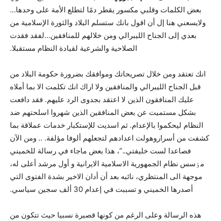
بعض الكلمات وقلبي مكسور يقطر دمًا لتطلع الأمة على وحدها…
ولايسعني هنا إل أن اقول بانك ستسلم البلاد والثورة الإسلامية من
بعدي إلى الجناح الليبرالي ومن خلالهم للمنافقين…لفقد فقدت
الصلاحية والشرعية لقيادة النظام مستقبلا.
انك تعتقد ومن خلال تصريحاتك وموافقك بضرورة حكومة البلاد من
قبل الجناح الليبرالي والمنافقين ولا اراك انك تكلمت الا بما أملاه
عليك المنافقون الذين لا اعتقد بجدوى الرد عليهم. فقد دافعت
بشكل مستميت عن بعض المنافقين الذين شهروا اسلحتهم ضد
النظام ليحكموا بالإعدام. ثم اسديت للإستكبار خدمات عملاقة بما
كشفت من أسراروهولت اعدادهم لتجعلهم ألوفا مؤلفة. .. ومن الآن
فصاعدا لست خليفتي..”، هذا بعض ماجاء في رسالة للخميني
مٶسس نظام الجمهورية الاسلامية الايرانية و أول مرشد أعلى له،
موجهة الى المنتظري، نائبه بعد أن أدان الاخير بشدة الفتوى التي
أصدرها الخميني و تسببت في إعدام 30 ألف سجين سياسي.
هذه الرسالة وعلى الرغم من کونها قصيرة نسبيا حيث تتکون من