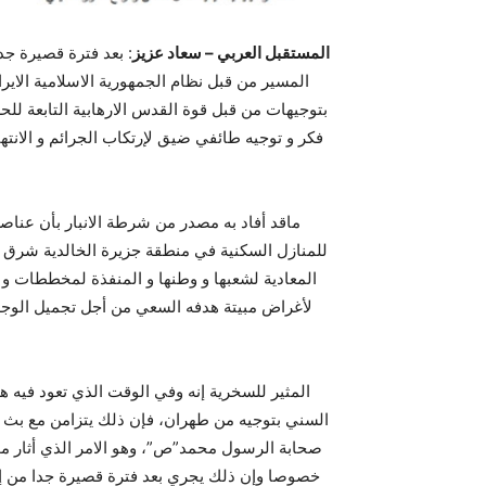
المستقبل العربي – سعاد عزيز
: بعد فترة قصيرة جد
المسير من قبل نظام الجمهورية الاسلامية الايرا
بتوجيهات من قبل قوة القدس الارهابية التابعة لل
فکر و توجيه طائفي ضيق لإرتکاب الجرائم و الانته
ماقد أفاد به مصدر من شرطة الانبار بأن عنا
للمنازل السكنية في منطقة جزيرة الخالدية شرق ال
المعادية لشعبها و وطنها و المنفذة لمخططات و 
لأغراض مبيتة هدفه السعي من أجل تجميل الوجه ا
المثير للسخرية إنه وفي الوقت الذي تعود فيه هذ
السني بتوجيه من طهران، فإن ذلك يتزامن مع بث ا
صحابة الرسول محمد”ص”، وهو الامر الذي أثار مو