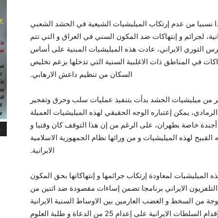
ا نسبيا من عدم إرتکاب الميليشيات الشيعية في الحشد الشعبي
نية، لجرائم و إنتهاکات ضد المکون السني في العراق و التي تتم
حرس الثوري الايراني، عادت هذه الميليشيات المبنية على أساس
اکات في المناطق ذات الاغلبية السنية التي تدخلها بزعم تخليص
السکان من تنظيم داعش الارهابي.
صر من ميليشيات الحشد بدأت بتنفيذ عمليات سلب وحرق وتفجير
رمادي، يمکن إعتباره الوجه الحقيقي لهذه الميليشيات العميلة
أجندة خاصة بطهران، على الرغم من إن هذا التوقف کان وقتيا و
م
لقبيح لهذه الميليشيات و من ورائها نظام الجمهورية الاسلامية
الايرانية.
ه الميليشيات لمعاودة إرتکاب جرائمها و إنتهاکاتها بحق المکون
لتلفزيون الايراني برنامجا تضمن إساءات مقصودة ضد اثنين من
جة من السخط و الغضب العارمين بين الاوساط السنية الايرانية
خصوصا وإن ذلك يجري بعد فترة قصيرة جدا من إقدام السلطات الايرانية على إعدام 25 من الدعاة و طلبة العلوم