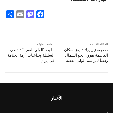
S
E
M
F
h
m
a
a
ar
ai
st
c
e
l
o
e
d
b
المقالة القادمة
المادة السابقة
صحيفة نيويورك تايمز: سكان
ما بعد “الولي الفقيه”: تشظي
o
o
العاصمة يفرون نحو الشمال
السلطة وتداعيات أزمة الخلافة
n
o
رفضاً لمراسم الولي الفقيه
في إيران
k
الأخبار