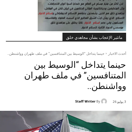
ماتثير الإعجاب بشأن مجاهدي خلق
أحدث الاخبار
حينما يتداخل "الوسيط بين المتنافسين" في ملف طهران وواشنطن..
حينما يتداخل “الوسيط بين
المتنافسين” في ملف طهران
وواشنطن..
Staff Writer
By
3 يوليو 26