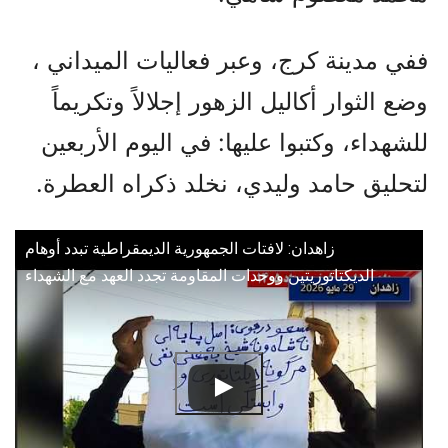
ففي مدينة كرج، وعبر فعاليات الميداني ،
وضع الثوار أكاليل الزهور إجلالاً وتكريماً
للشهداء، وكتبوا عليها: في اليوم الأربعين
لتحليق حامد وليدي، نخلد ذكراه العطرة.
زاهدان: لافتات الجمهورية الديمقراطية تبدد أوهام
الديكتاتوريتین ووحدات المقاومة تجدد العهد مع الشهداء