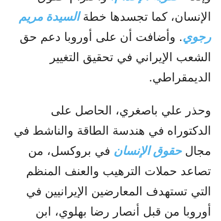
الإنسان، كما تجسدها خطة
السيدة مریم
رجوي
. وأضافت أن على أوروبا دعم حق
الشعب الإيراني في تحقيق التغيير
الديمقراطي.
وحذر علي باصغري، الحاصل على
الدكتوراه في هندسة الطاقة والناشط في
مجال
حقوق الإنسان
في بروكسل، من
تصاعد حملات الترهيب والعنف المنظم
التي تستهدف المعارضين الإيرانيين في
أوروبا من قبل أنصار رضا بهلوي، ابن