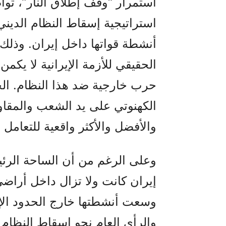
استمرار “وقف إطلاق النار”، تو
استراتيجية إسقاط النظام الدين
أنشطة قواتها داخل إيران. وذلك ل
الحقيقي للأزمة الإيرانية لا يكم
حرب خارجية ضد هذا النظام. الح
الكهنوتي على يد الشعب والمقاوم
والأفضل والأكثر واقعية للتعامل
وعلى الرغم من أن الساحة الرئي
إيران كانت ولا تزال داخل أراضي ال
وسعت أنشطتها خارج الحدود الإير
والرأي العام نحو إسقاط النظام ا