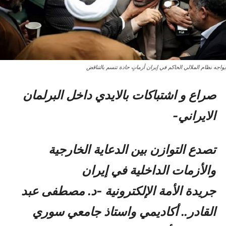
يواجه نظام الملالي الحاكم في إيران أزماتٍ حادة تتسم بالتناقض
صراع و اشتباکات بالایدي داخل البرلمان
الایراني-
تصدع التوازن بين الدعاية الخارجية
والأزمات الداخلية في إيران
جريدة الأمة الإلكترونية -د. مصطفى عبد
القادر.. أكاديمي واستاذ جامعي سوري