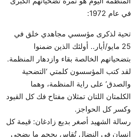
المنظمة اليوم هو ثمرة تضحياتهم الكبرى
في عام 1972:
تحية لذكرى مؤسسي مجاهدي خلق في
25 مايو/أيار.. أولئك الذين ضمنوا
بتضحياتهم الخالصة بقاء وازدهار المنظمة.
لقد كتب المؤسسون كلمتي ‘التضحية
والصدق’ على راية المنظمة، وهما
الكلمتان اللتان تمثلان مفتاح فك كل القيود
وكسر كل الحواجز.
رسالة الشهيد أصغر بديع زادغان: قيمة كل
إنسان في النضال تُقاس بحجم ما يضحي