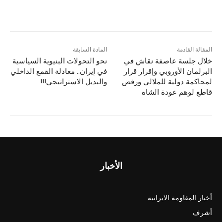
h
m
a
a
ar
ai
st
c
e
l
o
e
d
b
المقالة القادمة
المادة السابقة
خلال جلسة عاصفة نقاش في
نحو التحولات البنيوية السياسية
o
o
البرلمان الأوروبي وإقرار قرار
في إيران.. معادلة القمع الداخلي
n
o
لمحاكمة دولية للملالي ورفض
والبديل الاستراتيجي!!!
قاطع لوهم عودة الشاه
k
الأخبار
أخبار المقاومة الايرانية
أشرف