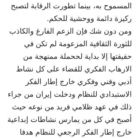
المسموح به، بينما تطورت الرقابة لتصبح
ركيزة دائمة ووحشية للحكم.
ومن دون شك فإن الزعم الفارغ والکاذب
للثورة الثقافية المزعومة لم تکن في
حقيقتها إلا بداية لححملة ممنهجة من
الارهاب الفکري للقضاء على کل نشاط
أدبي وفني وفکري خارج إطار الفکر
الاستبدادي للنظام ودخلت إيران من جراء
ذلك في عهد ظلامي فريد من نوعه حيث
أصبح في کل من يمارس نشاطات إبداعية
خارج إطار الفکر الرجعي للنظام هدفا