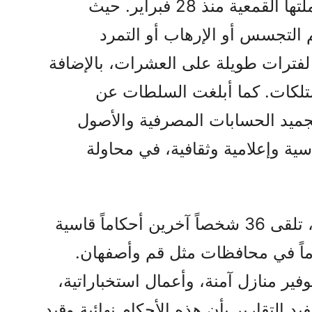
للنظام علناً عما تصفه بـ نتائج حملتها القمعية منذ 28 فبراير. حيث
29 شخصاً بتهم التجسس أو الإرهاب أو التمرد
لفترات طويلة على العشرات، بالإضافة
تلكات. كما أبلغت السلطات عن
تجميد الحسابات المصرفية والأصول
ة وإعلامية وثقافية، في محاولة
ووفقاً للتقارير المرتبطة بالقضاء، تلقى 36 شخصاً آخرين أحكاماً قاسية
ن تتراوح بين 4 إلى 13 عاماً في محافظات مثل قم وأصفهان.
فير منازل آمنة، وأعمال استخباراتية،
د التقارير بأن هذه الأحكام نهائية وقيد