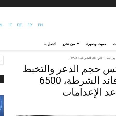
AL
IT
DE
FR
EN
ات
صوت وصورة
من نحن
اتصل بنا
ه النظام: قائد الشرطة، 6500...
ي
عكس حجم الذعر والتخبط
الذي يعيشه النظام: قائد الشرطة، 6500
م
د الإعدامات