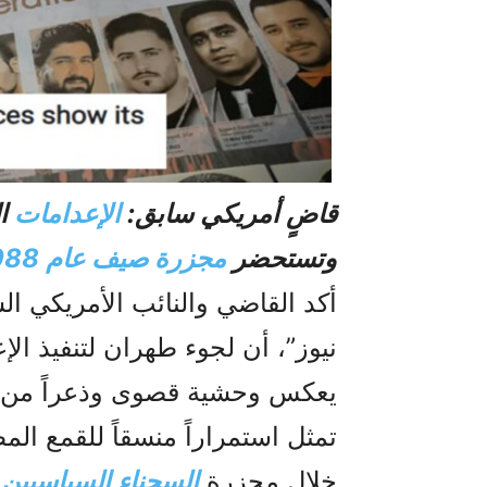
قاضٍ أمريكي سابق:
الإعدامات
ال
وتستحضر
مجزرة صیف عام 1988
أكد القاضي والنائب الأمريكي الس
نيوز”، أن لجوء طهران لتنفيذ ا
يعكس وحشية قصوى وذعراً من ال
تمثل استمراراً منسقاً للقمع المظ
خلال مجزرة
السجناء السياسيين
ع