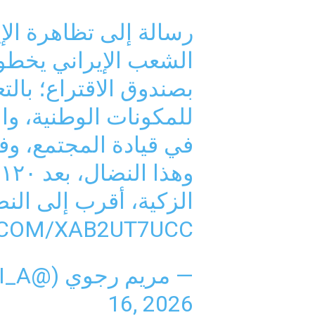
رسالة إلى تظاهرة الإ
الشعب الإيراني يخطو 
بصندوق الاقتراع؛ بالت
للمكونات الوطنية، وال
في قيادة المجتمع، وف
و
الزكية، أقرب إلى الن
.COM/XAB2UT7UCC
— مریم رجوي (@MARYAM_RAJAVI_A)
16, 2026