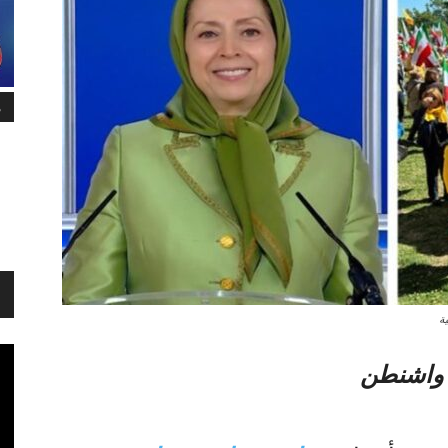
م
ي واشنطن