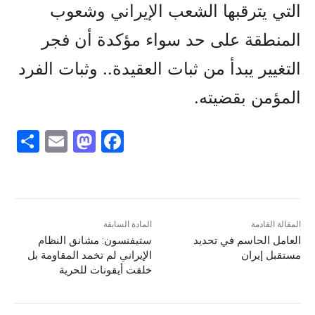
التي يترقبها الشعب الإيراني وشعوب
المنطقة على حد سواء مؤكدة أن فجر
التغيير يبدأ من ثبات العقيدة.. وثبات الفرد
المؤمن بقضيته.
S
E
M
F
h
m
a
a
ar
ai
st
c
e
l
o
e
d
b
المقالة القادمة
المادة السابقة
العامل الحاسم في تحديد
ستيفنسون: مشانق النظام
o
o
مستقبل إيران
الإيراني لم تخمد المقاومة بل
n
o
خلقت أيقونات للحرية
k