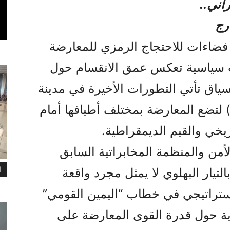
اني..
رج
 فضاءات للاحتجاج الرمزي للمعارضة
ات سياسية تعكس عمق الانقسام حول
لسياق تأتي التطورات الأخيرة في مدينة
يغنسبورغ الألمانية (مايو 2026) لتضع المعارضة بمختلف أطيافها أمام
يخي والقيم الديمقراطية.
من والمنظمة المخابراتية السابق
ا
تيار البهلوي لا يمثل مجرد واقعة
تراتيجي في خطاب “اليمين القومي”
رية حول قدرة القوى المعارضة على