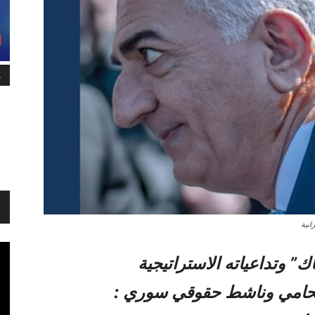
م
انية
ك” وتداعياته الاستراتيجية
محامي وناشط حقوقي سوري :