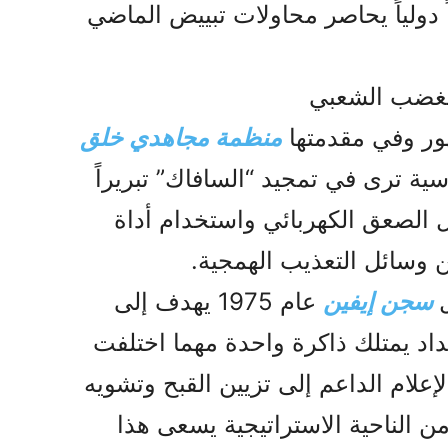
ً دولياً يحاصر محاولات تبييض الماضي
لغضب الشعبي
هور وفي مقدمتها
منظمة مجاهدي خلق
ية ترى في تمجيد “السافاك” تبريراً
 الصعق الكهربائي واستخدام أداة
من وسائل التعذيب الهمجية.
سجن إيفين
عام 1975 يهدف إلى
بداد يمتلك ذاكرة واحدة مهما اختلفت
لإعلام الداعم إلى تزيين القبح وتشويه
من الناحية الاستراتيجية يسعى هذا