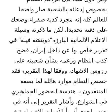
بخصوص إدعائه بالشعبية صار واضحا
للعالم کله إنه مجرد کذبة صفراء وضحك
على ذقنه تحديدا، لکن ما ذکرته وسيلة
الاعلام الالمانية البارزة”دويتشە فيله” في
تقرير خاص لها عن داخل إيران، فضح
کذب النظام وزعمه بشأن شعبيته على
رٶوس الاشهاد، ووفقا لهذا التقرير، فقد
خصص النظام موارد هائلة لما يصفه
المنتقدون بـ هندسة الحضور الجماهيري
في الشوارع. وأشار التقرير إلى أنه في
خضم إحدى أسوأ الأزمات الاقتصادية في