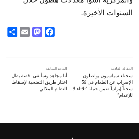
السنوات الأخيرة.
S
E
M
F
h
m
a
a
ar
ai
st
c
e
l
o
e
d
b
المقالة القادمة
المادة السابقة
سجناء سياسيون يواصلون
أنا مجاهد وسأبقى.. قصة بطل
o
o
الإضراب عن الطعام في 56
اختار طريق التضحية لإسقاط
n
o
سجناً إيرانياً ضمن حملة “ثلاثاء لا
النظام الملالي
للإعدام”
k