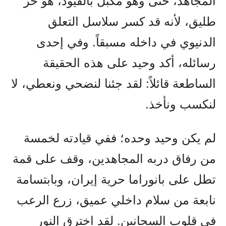
المجاهد، حتى وهو مكبل بالقيود، هو حر
طليق، لأنه قد كسر سلاسل التعلق
الدنيوي في داخله مسبقاً. وفي إحدى
رسائله، أكد وحيد على هذه الحقيقة
الساطعة قائلاً: لقد جئنا لنضحي ونعطي، لا
لنكسب ونأخذ.
لم يكن وحيد وحده؛ ففي قيادته لخمسة
من رفاق دربه المجاهدين، وقف على قمة
تطل على بانوراما حرية إيران، وبابتسامة
نابعة من سلام داخلي عميق، زرع الرعب
في قلوب السجانين. لقد اخترق النور