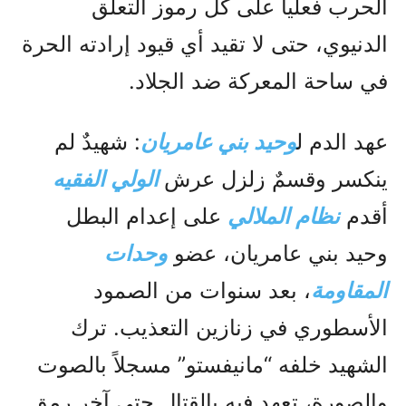
الحرب فعلياً على كل رموز التعلق
الدنيوي، حتى لا تقيد أي قيود إرادته الحرة
في ساحة المعركة ضد الجلاد.
عهد الدم ل
وحيد بني عامريان
: شهيدٌ لم
ينكسر وقسمٌ زلزل عرش
الولي الفقيه
أقدم
نظام الملالي
على إعدام البطل
وحيد بني عامريان، عضو
وحدات
المقاومة
، بعد سنوات من الصمود
الأسطوري في زنازين التعذيب. ترك
الشهيد خلفه “مانيفستو” مسجلاً بالصوت
والصورة، تعهد فيه بالقتال حتى آخر رمق