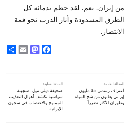
من إيران. نعم، لقد حطم بدمائه كل
الطرق المسدودة وأنار الدرب نحو قمة
الانتصار.
S
E
M
F
h
m
a
a
ar
ai
st
c
e
l
o
e
d
b
المقالة القادمة
المادة السابقة
اعتراف رسمي: 35 مليون
صحيفة ديلي ميل : سجينة
o
o
إيراني يعانون من شح المياه
سياسية تكشف أهوال التعذيب
n
o
وطهران الأكثر تضرراً
الممنهج والاغتصاب في سجون
الإيرانية
k