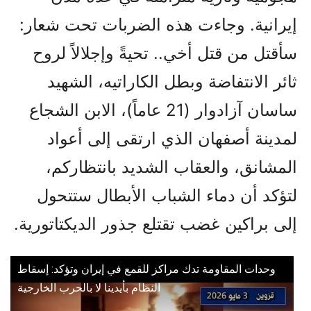
إيرانية. وجاءت هذه الضربات تحت شعار:
سأقتل من قتل أخي.. تحيةً وإجلالاً لروح
ثائر الانتفاضة وبطل الكاراتيه، الشهيد
ساسان آزادوار (21 عاماً)، الابن الشجاع
لمدينة أصفهان الذي ارتقى إلى أعواد
المشانق، والعقاب الشديد بانتظاركم،
لتؤكد أن دماء الشباب الأبطال ستتحول
إلى براكين غضب تقتلع جذور الديكتاتورية.
وحدات المقاومة تدك مراكز للقمع في إيران وتؤكد: إسقاط
النظام بأيدينا لا بالحرب الخارجية