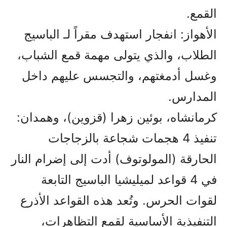
القمع.
الأهواز: انفجار استهدف مقراً لـ الباسيج
الطلاب، والذي يتولى مهمة قمع الشباب،
وغسل أدمغتهم، والتجسس عليهم داخل
المدارس.
كرمانشاه، بوئين زهرا (قزوين)، وهمدان:
تنفيذ 4 هجمات شجاعة بالزجاجات
الحارقة (المولوتوف) أدت إلى إضرام النار
في 4 قواعد لميليشيا الباسيج التابعة
لقوات الحرس. وتُعد هذه القواعد الأذرع
التنفيذية الأساسية لقمع التظاهرات،