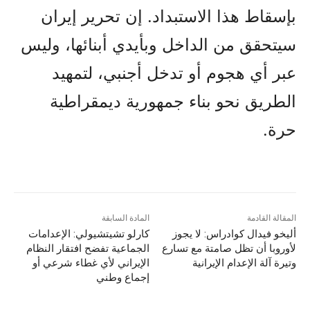
بإسقاط هذا الاستبداد. إن تحرير إيران
سيتحقق من الداخل وبأيدي أبنائها، وليس
عبر أي هجوم أو تدخل أجنبي، لتمهيد
الطريق نحو بناء جمهورية ديمقراطية
حرة.
المقالة القادمة
المادة السابقة
أليخو فيدال كوادراس: لا يجوز
كارلو تشيتشيولي: الإعدامات
لأوروبا أن تظل صامتة مع تسارع
الجماعية تفضح افتقار النظام
وتيرة آلة الإعدام الإيرانية
الإيراني لأي غطاء شرعي أو
إجماع وطني