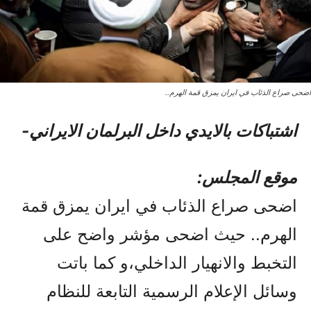
اضحی صراع الذئاب في ایران يمزق قمة الهرم..
اشتباکات بالایدي داخل البرلمان الایراني-
موقع المجلس:
اضحی صراع الذئاب في ایران يمزق قمة
الهرم.. حیث اضحی مؤشر واضح على
التخبط والانهيار الداخلي،و کما باتت
وسائل الإعلام الرسمية التابعة للنظام