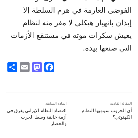
الفوضى العارمة في هرم السلطة إلا
إيذان بانهيار هيكلي لا مفر منه لنظام
يعيش سكرات موته في مستنقع الأزمات
التي صنعها بيده.
S
E
M
F
h
m
a
a
ar
ai
st
c
e
l
o
e
d
b
المقالة القادمة
المادة السابقة
أي الحروب سينهيها النظام
اقتصاد النظام الإيراني يغرق في
o
o
الکهنوتي؟
أزمة خانقة وسط الحرب
n
o
والحصار
k