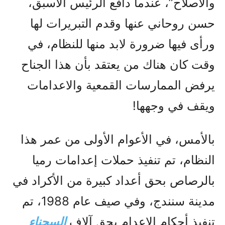
والاصلاح”، عندما دافع الرئيس الأسبق،
حسن روحاني عنها وقدم التبريرات لها
ورأى فيها ضرورة لابد منها للنظام، في
وقت کان هناك من يعتقد بأن هذا الجناح
يرفض الممارسات القمعية والاعدامات
ويقف في وجهها!
بالأمس، في الأعوام الأولى من عمر هذا
النظام، تم تنفيذ حملات إعدامات رميا
بالرصاص بحق أعداد کبيرة من الأکراد في
مدينة سنندج، وفي صيف عام 1988، تم
تنفيذ أحكام الإعدام بحق آلاف
السجناء