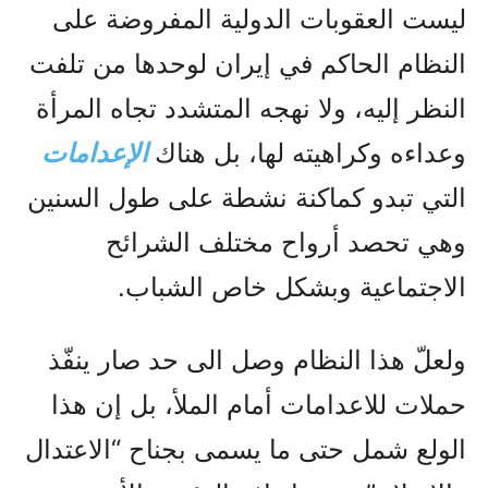
ليست العقوبات الدولية المفروضة على
النظام الحاکم في إيران لوحدها من تلفت
النظر إليه، ولا نهجه المتشدد تجاه المرأة
وعداءه وکراهيته لها، بل هناك
الإعدامات
التي تبدو کماکنة نشطة على طول السنين
وهي تحصد أرواح مختلف الشرائح
الاجتماعية وبشکل خاص الشباب.
ولعلّ هذا النظام وصل الى حد صار ينفّذ
حملات للاعدامات أمام الملأ، بل إن هذا
الولع شمل حتى ما يسمى بجناح “الاعتدال