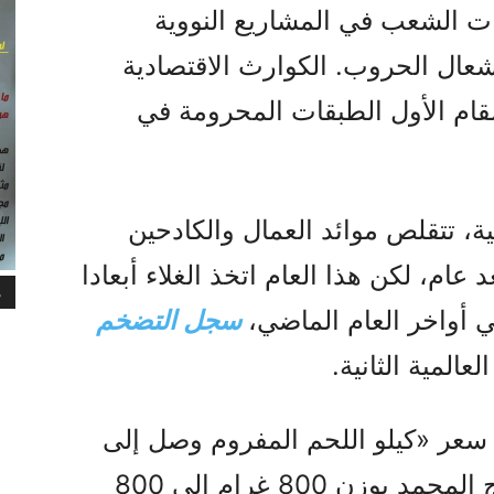
ت الشعب في المشاريع النووية
عال الحروب. الكوارث الاقتصادية
قام الأول الطبقات المحرومة في
سنوات الـ 47 الماضية، تتقلص موائد العمال والكادحين
 عام، لكن هذا العام اتخذ الغلاء أبعادا
م
ي أواخر العام الماضي،
سجل التضخم
المية الثانية.
عر «كيلو اللحم المفروم وصل إلى
مليون و100 ألف تومان، والدجاج المجمد بوزن 800 غرام إلى 800