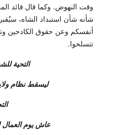
وقت النهوض. وكما قال قائد المق
شأنه شأن استبداد الشاه، سيُقب
أنفسكم وعن حقوق الكادحين وتح
تتسلحوا.
التحية للش
ليسقط نظام ولاية
الت
عاش يوم العمال العالمي