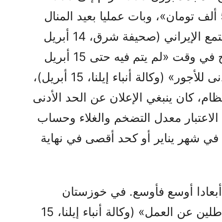
ألف تومان؛ وكيلو الأرز إلى 500 ألف تومان»، وبات عمليا بعيد المنال
عن متناول الجزء الأكبر من المجتمع الإيراني (صحيفة شرق، 14 أبريل
2026). يأتي هذا التضخم الجامح في وقت «لم يتم فيه حتى 15 أبريل
2026 الإعلان عن قرار الحد الأدنى للأجور» (وكالة أنباء إيلنا، 15 أبريل)،
لنظام، كان ينبغي الإعلان عن الحد الأدنى
مع الأخذ في الاعتبار معدل التضخم والغلاء وحساب
في شهر يناير أو كحد أقصى في نهاية
بعادا أوسع فأوسع. في خوزستان
وحدها «أصبح مائة ألف عامل عاطلين عن العمل» (وكالة أنباء إيلنا، 15