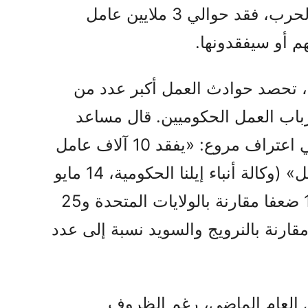
أبريل)، ويقدر الخبراء أنه خلال الحرب، فقد حوالي 3 ملايين عامل
 أو سيفقدونها.
، تحصد حوادث العمل أكبر عدد من
أرباب العمل الحكوميين. قال مساعد
في اعتراف مروع: «يفقد 10 آلاف عامل
حياتهم سنويا بسبب حوادث العمل» (وكالة أنباء إيلنا الحكومية، 14 مايو
2025). هذا يعادل على الأقل 19 ضعفا مقارنة بالولايات المتحدة و25
ة بفرنسا و70 ضعفا مقارنة بالنرويج والسويد نسبة إلى عدد
ل العام الماضي، رغم الظروف