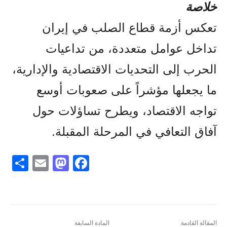
خلاصة
تعكس أزمة قطاع الصلب في إيران
تداخل عوامل متعددة، من تداعيات
الحرب إلى التحديات الاقتصادية والإدارية،
ما يجعلها مؤشراً على صعوبات أوسع
تواجه الاقتصاد، ويطرح تساؤلات حول
آفاق التعافي في المرحلة المقبلة.
S
E
M
F
h
m
a
a
ar
ai
st
c
e
l
o
e
المقالة القادمة
المادة السابقة