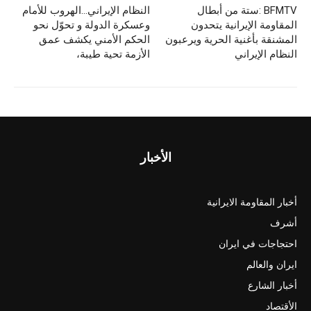
d
b
BFMTV :ستة من أبطال
النظام الإيراني…الهروب للأمام
o
o
المقاومة الإيرانية يتحدون
وعسكرة الدولة و تحوّل نحو
n
o
المشنقة بأغنية الحرية ويرعبون
الحكم الأمني يكشف عمق
النظام الإيراني
الأزمة تحية طيبة،
k
الأخبار
أخبار المقاومة الايرانية
أشرف
احتجاجات في ايران
ايران والعالم
أخبار الشارع
الأقتصاد