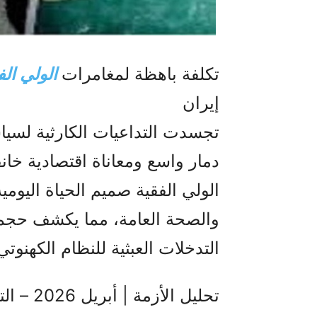
تكلفة باهظة لمغامرات
الولي الف
إيران
تجسدت التداعيات الكارثية لسيا
دمار واسع ومعاناة اقتصادية خا
الولي الفقیة صميم الحياة اليو
والصحة العامة، مما يكشف حجم ا
التدخلات العبثية للنظام الكهنوتي
تحليل الأ