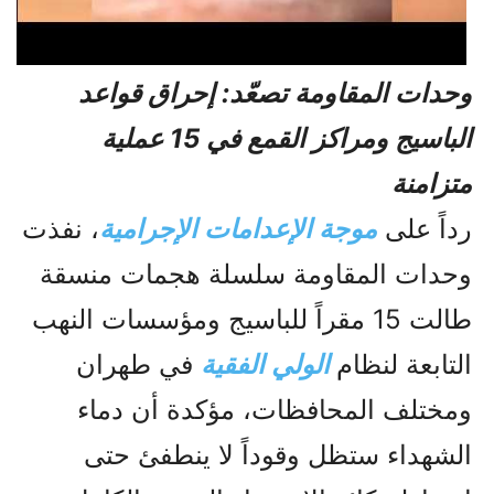
وحدات المق
اومة تصعّد: إحراق قواعد
الباسيج ومراكز القمع في 15 عملية
متزامنة
رداً على
موجة الإعدامات الإجرامية
، نفذت
وحدات المقاومة سلسلة هجمات منسقة
طالت 15 مقراً للباسيج ومؤسسات النهب
التابعة لنظام
الولي الفقیة
في طهران
ومختلف المحافظات، مؤكدة أن دماء
الشهداء ستظل وقوداً لا ينطفئ حتى