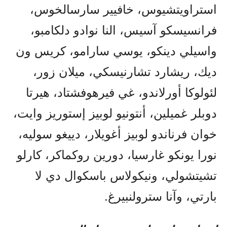
استراويتشيوس، خافيير سارسالخوس،
فرانسيسكو آسيس، النا نوادو دلکامبو،
واسيلي دينكو، يوسي سارامو، كريس ون
ديك، ريشارد تشارنيسكي، ميلان زور،
لئولوكا أورلاندو، غي فيرهوفشتاد، هيرتا
دوبلر غميلين، أنتونيو لوبيز إستوريز وايت،
خوان فرناندو لوبيز أغويلار، دييغو سوليه،
نورا يونکو غارسيا، دورين روكماكر، كارلو
تشيتشولي، ونيكولاس باسكوال دي لا
بارتي، وآنا سترولنبيرغ.