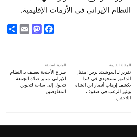
النظام الإيراني في الأزمات الإقليمية.
S
E
M
F
h
m
a
a
ar
ai
st
c
e
l
o
e
d
b
المقالة القادمة
المادة السابقة
تقرير لـ أسوشيتد برس: مقتل
صراع الأجنحة يعصف بـ النظام
o
o
الدكتور مسجودي في كندا
الإيراني: منابر صلاة الجمعة
n
o
يكشف إرهاب أنصار ابن الشاه
تتحول إلى ساحة لتخوين
ويثير الرعب في صفوف
المفاوضين
k
اللاجئين