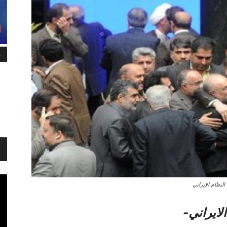
م
لنظام الإيراني
لایراني-