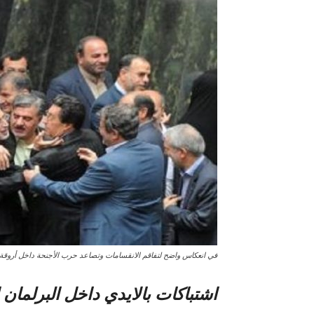
في انعكاس واضح لتفاقم الانقسامات وتصاعد حرب الأجنحة داخل أروقة ا
اشتباکات بالایدي داخل البرلمان ا