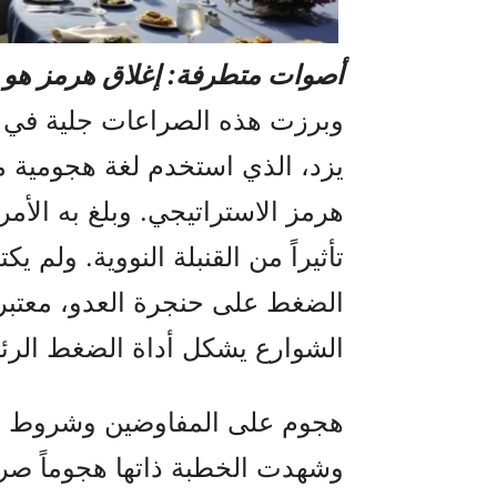
أصوات متطرفة: إغلاق هرمز هو قنب
وبرزت هذه الصراعات جلية في ت
يزد، الذي استخدم لغة هجومية م
هرمز الاستراتيجي. وبلغ به الأم
تأثيراً من القنبلة النووية. ولم 
الضغط على حنجرة العدو، معتبرا
الشوارع يشكل أداة الضغط الرئيسي
هجوم على المفاوضين وشروط ت
وشهدت الخطبة ذاتها هجوماً صري