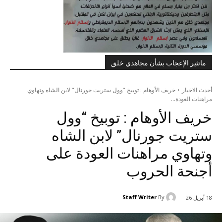
ماتثير الإعجاب بشأن مجاهدي خلق
أحدث الاخبار
خريف الأوهام : توبيخ "وول ستريت جورنال" لابن الشاه وتهاوي
مراهنات العودة...
خريف الأوهام : توبيخ “وول
ستريت جورنال” لابن الشاه
وتهاوي مراهنات العودة على
أجنحة الحروب
Staff Writer
By
18 أبريل 26