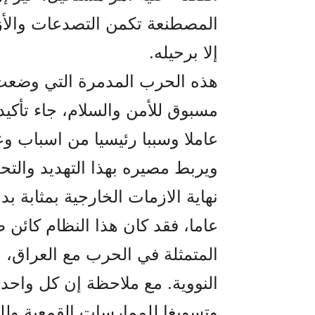
المصطنعة تکمن التصدعات والأزمة
إلا برحيله.
هذه الحرب المدمرة التي وضعت ا
مسبوق للأمن والسلام، جاء تأکيد
عاملا وسببا رئيسيا من اسباب و
ويربط مصيره بهذا التهديد والت
عاما، فقد کان هذا النظام کائن 
المتمثلة في الحرب مع العراق، ا
النووية. مع ملاحظة إن کل واحدة
وتسويغا للممارسات القمعية وللن