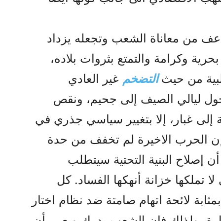
عف من معاناة الشعب وتجعله يزداد
حرية وکرامة والتمتع بثروات بلاده،
بية من حيث
التضخم
غير العادي
يحول ليالي الصيف إلى جحيم، ونقص
 إلى غبار، إلا بتغيير سياسي جذري في
 إن الحرب الاخيرة لم تخفف من حدة
ن إصلاح البنية التحتية سيتطلب
ا تملكها خزانة أنهكها الفساد. كل
بة لائحة اتهام صامتة ضد نظام اختار
ارة، ولذلك فإن الشعب يدرك ويعي بأن