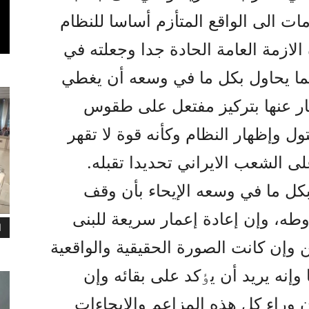
ات الى الواقع المتأزم أساسا للنظام
لازمة العامة الحادة جدا وجعلته في
ائما يحاول بکل ما في وسعه أن يغطي
ر عنها بترکيز مفتعل على طقوس
ل وإظهار النظام وکأنه قوة لا تقهر
لى الشعب الايراني تحديدا تقبله.
کل ما في وسعه الإيحاء بأن وقف
وطه، وإن إعادة إعمار سريعة للبنى
ا
 وإن کانت الصورة الحقيقية والواقعية
وإنه يريد أن يٶکد على بقائه وإن
 وراء کل هذه المزاعم والإيحاءات