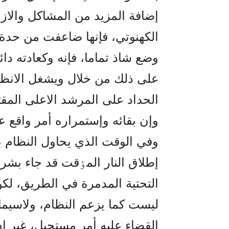
إضافة المزيد من المشاکل والازم
الکهنوتي، فإنها ضاعفت من حدة ا
وضع شاذ تماما، فإنه وکعادته د
على ذلك من خلال ويشغل الانظا
الحداد على المرشد الاعلى المقتو
وإن بقائه وإستمراره أمر واقع ع
وفي الوقت الذي يحاول النظام ب
إطلاق النار المٶقت قد جاء بشر
التحتية المدمرة في الطريق، لکن
ليست کما يزعم النظام، ولاسيما 
القضاء عليه أمر مستحيل، غير إن