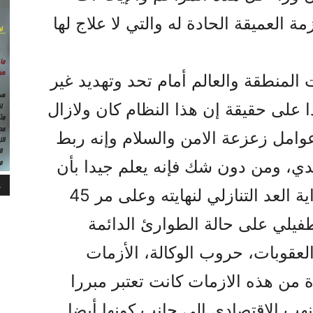
 العميقة الحادة له والتي لا علاج لها
لمنطقة والعالم أمام تحد وتهديد غير
ا على حقيقة إن هذا النظام کان ولازال
عوامل زعزعة الامن والسلام وإنه ربط
حدي، ومن دون شك فإنه يعلم جيدا بأن
م
نهاية الازمات الخارجية بمثابة بداية العد التنازلي لنهايته وعلى مر 45
طفيلي على حالة الطوارئ الدائمة
لعقوبات، حروب الوكالة، الأزمات
 من هذه الازمات کانت تعتبر مبررا
هب الاقتصادي الى جانب کونها أيضا