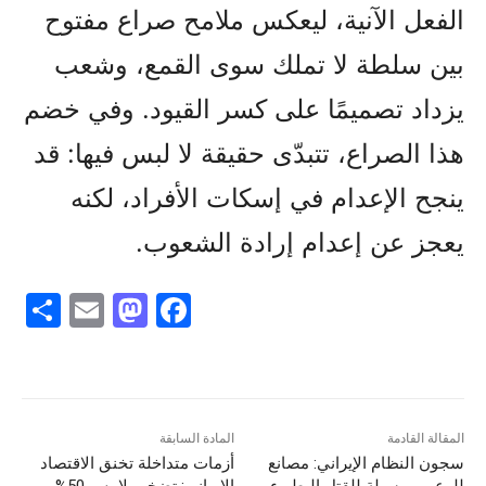
الفعل الآنية، ليعكس ملامح صراع مفتوح
بين سلطة لا تملك سوى القمع، وشعب
يزداد تصميمًا على كسر القيود. وفي خضم
هذا الصراع، تتبدّى حقيقة لا لبس فيها: قد
ينجح الإعدام في إسكات الأفراد، لكنه
يعجز عن إعدام إرادة الشعوب.
S
E
M
F
h
m
a
a
ar
ai
st
c
e
l
o
e
d
b
المقالة القادمة
المادة السابقة
سجون النظام الإيراني: مصانع
أزمات متداخلة تخنق الاقتصاد
o
o
للرعب ووسيلة للقتل البطيء…
الإيراني: تضخم يلامس 50%