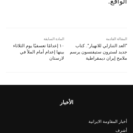
الواقع.
المقالة القادمة
المادة السابقة
“العد التنازلي للانهيار”.. كتاب
۱۰ إعدامًا تعسفيًا يوم الثلاثاء
جديد لسترون ستيفنسون يرسم
بينها إعدام أمام الملأ في
ملامح إيران ديمقراطية
لارستان
الأخبار
أخبار المقاومة الايرانية
أشرف