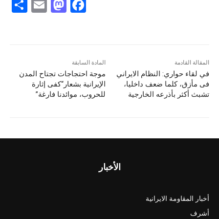
S
E
M
F
h
m
a
a
ar
ai
st
c
e
l
o
e
d
b
المقالة القادمة
المادة السابقة
في لقاء حواري: النظام الایراني
موجة احتجاجات تجتاح المدن
o
o
فی مأزق، کلما ضعف داخلیا،
الإيرانية بشعار“كفى إثارة
n
o
تشبث أکثر بأذرعه الخارجیة
للحروب، موائدنا فارغة”
k
الأخبار
أخبار المقاومة الايرانية
أشرف