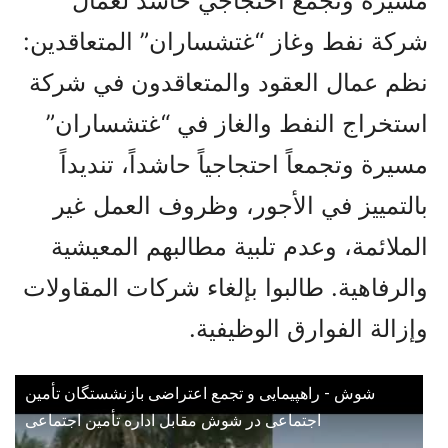
مسيرة وتجمع احتجاجي حاشد لعمال
شركة نفط وغاز “غتشساران” المتعاقدين:
نظم عمال العقود والمتعاقدون في شركة
استخراج النفط والغاز في “غتشساران”
مسيرة وتجمعاً احتجاجياً حاشداً، تنديداً
بالتمييز في الأجور، وظروف العمل غير
الملائمة، وعدم تلبية مطالبهم المعيشية
والرفاهية. طالبوا بإلغاء شركات المقاولات
وإزالة الفوارق الوظيفية.
شوش - راهپیمایی و تجمع اعتراضی بازنشستگان تأمین
اجتماعی در شوش مقابل اداره تأمین اجتماعی