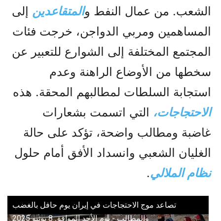
الشعب. من عمال النفط و
المتقاعدين
إلى
المساهمين ومربي الدواجن، خرجت فئات
المجتمع المختلفة إلى الشوارع للتعبير عن
سخطها من الأوضاع الراهنة وعدم
استجابة السلطات لمطالبهم المحقة. هذه
الاحتجاجات،
التي اتسمت بشعارات
غاضبة ومطالب واضحة، تؤكد على حالة
الغليان الشعبي وانسداد الأفق أمام حلول
نظام الملالي
.
تصاعد موج الاحتجاجات في إيران يوم حافل بالغضب
والمطالب - يوم الأحد الموافق 8 يونيو 2025