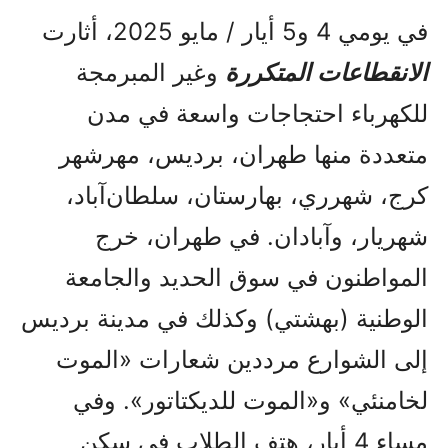
في يومي 4 و5 أيار / مايو 2025، أثارت
الانقطاعات المتكررة
وغير المبرمجة
للكهرباء احتجاجات واسعة في مدن
متعددة منها طهران، برديس، مهرشهر
كرج، شهرري، بهارستان، سلطان‌آباد،
شهريار، وآبادان. في طهران، خرج
المواطنون في سوق الحديد والجامعة
الوطنية (بهشتي) وكذلك في مدينة برديس
إلى الشوارع مرددين شعارات «الموت
لخامنئي» و«الموت للديكتاتور». وفي
مساء 4 أیار، هتف الطلاب في سكن