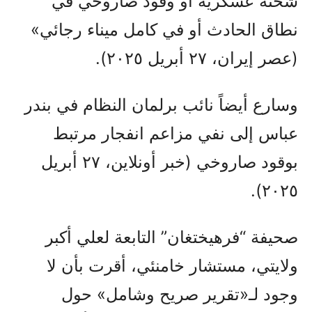
شحنة عسكرية أو وقود صاروخي في
نطاق الحادث أو في كامل ميناء رجائي»
(عصر إيران، ٢٧ أبريل ٢٠٢٥).
وسارع أيضاً نائب برلمان النظام في بندر
عباس إلى نفي مزاعم انفجار مرتبط
بوقود صاروخي (خبر أونلاين، ٢٧ أبريل
٢٠٢٥).
صحيفة “فرهيختغان” التابعة لعلي أكبر
ولايتي، مستشار خامنئي، أقرت بأن لا
وجود لـ«تقرير صريح وشامل» حول