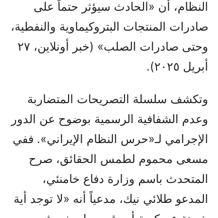
النظام، أن «الحادث سيؤثر حتماً على
صادرات المنتجات البتروكيماوية والنفطية،
وحتى صادرات الصلب» (خبر أونلاين، ٢٧
أبريل ٢٠٢٥).
وتكشف سلسلة التصريحات المتضاربة
وعدم الشفافية الرسمية بوضوح عن الدور
الإجرامي لـ«حرس النظام الإيراني». ففي
مسعى محموم لطمس الحقائق، صرح
المتحدث باسم وزارة دفاع خامنئي،
المدعو طلائي نيك، مدعياً أنه «لا توجد أية