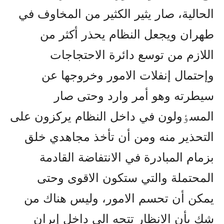
الحالية، صار يثير الکثير من المخاوف في
طهران ويجعل النظام يحذر أکثر من
اللازم من توسع دائرة الاحتجاجات
وإحتمال إنفلات الامور وخروجها عن
سيطرته وهو أمر وارد وحتى صار
المسٶولون في داخل النظام يرکزون على
التحذير منه ومن أن تأخذ مجاهدي خلق
بزمام المبادرة في الانتفاضة القادمة
المحتملة والتي ستکون الاقوى وحتى
يمکن أن تحسم الامور، وليس هناك من
شك بأن الانظار تتجه الى داخل إيران