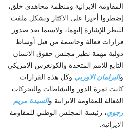
المقاومة الايرانية ومنظمة مجاهدي خلق،
إضطروا أخيرا على الاکثار وبشکل ملفت
للنظر للإشارة إليهما، ولاسيما بعد صدور
قرارات فعالة وحاسمة من قبل أوساط
دولية مهمة نظير مجلس حقوق الانسان
التابع للامم المتحدة والکونغرس الامريکي
و
البرلمان الاوربي
وکل هذه القرارات
کانت ثمرة الدور والنشاطات والتحرکات
الفعالة للمقاومة الايرانية و
السيدة مريم
رجوي
، رئيسة المجلس الوطني للمقاومة
الايرانية.