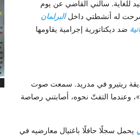
 للغاية. سألني القاضي عن يوم
شرحت له أنشطتي داخل
البرلمان
نية
ضد ديكتاتورية إجرامية يقاومها
ديقة ريتيرو في مدريد. سمعت صوت
م
 وعندما التفتّ نحوه، أصابتني رصاصة
ي
يحمل سجلًا حافلًا باغتيال معارضيه في