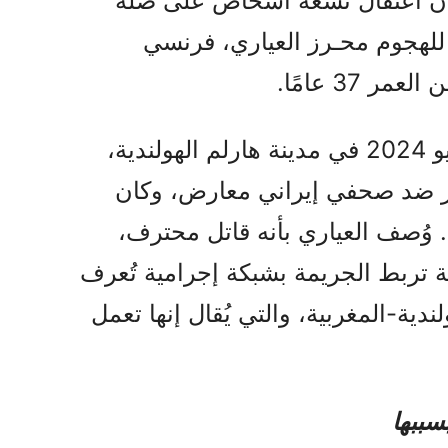
الآن اعتقال تسعة أشخاص على صلة
 للهجوم محـرز العياري، فرنسي
37 عامًا.
وقد تم إلقاء القبض عليه في يونيو 2024 في مدينة هارلم الهولندية،
آخر ضد صحفي إيراني معارض، وكان
 وُصف العياري بأنه قاتل محترف،
تربط الجريمة بشبكة إجرامية تُعرف
ندية-المغربية، والتي يُقال إنها تعمل
سببها