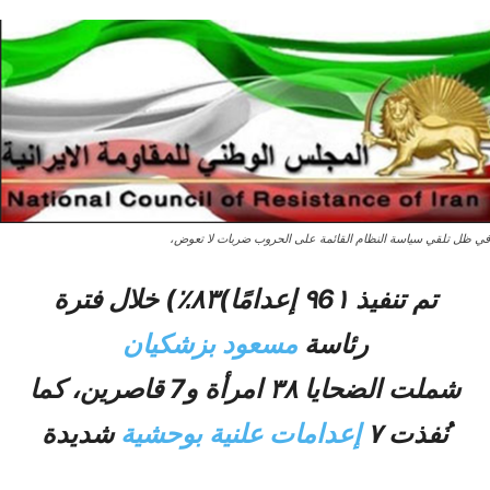
في ظل تلقي سياسة النظام القائمة على الحروب ضربات لا تعوض،
تم تنفيذ ۹6۱ إعدامًا)۸۳٪) خلال فترة
رئاسة
مسعود بزشكيان
شملت الضحايا ۳۸ امرأة و7 قاصرين، كما
نُفذت ۷
إعدامات علنية بوحشية
شديدة