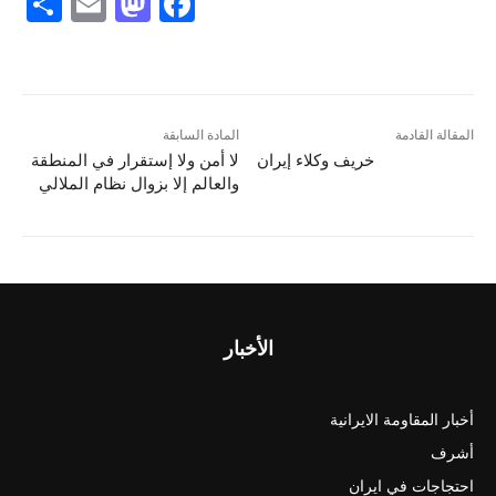
S
E
M
F
h
m
a
a
ar
ai
st
c
e
l
o
e
d
b
المقالة القادمة
المادة السابقة
خريف وكلاء إيران
لا أمن ولا إستقرار في المنطقة
o
o
والعالم إلا بزوال نظام الملالي
n
o
k
الأخبار
أخبار المقاومة الايرانية
أشرف
احتجاجات في ايران