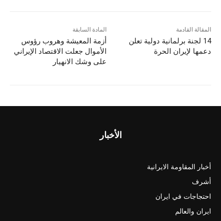
ar
ai
st
c
e
l
o
e
d
b
المقالة القادمة
المادة السابقة
14 لجنة برلمانية دولية تعلن
أزمة المعيشة وهروب رؤوس
o
o
دعمها لإيران الحرة
الأموال جعلت الاقتصاد الإيراني
n
o
على وشك الانهيار
k
الأخبار
أخبار المقاومة الايرانية
أشرف
احتجاجات في ايران
ايران والعالم