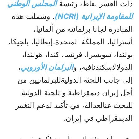
ذات العشر نقاط، رئيسة
المجلس الوطني
للمقاومة الإيرانية (NCRI)
. وشملت هذه
المبادرة لجانا برلمانية من ألمانيا،
أستراليا، المملكة المتحدة،إيطاليا، بلجيكا،
بولندا، سويسرا، فرنسا، كندا، هولندا،
الدولالاسكندنافية، و
البرلمان الأوروبي
،
إلى جانب اللجنة الدوليةللبرلمانيين من
أجل إيران ديمقراطية واللجنة الدولية
للبحث عنالعدالة، في تأكيد لدعم التغيير
الديمقراطي في إيران.
وفي بيان مشترك بمناسبة ذكرى ثورة