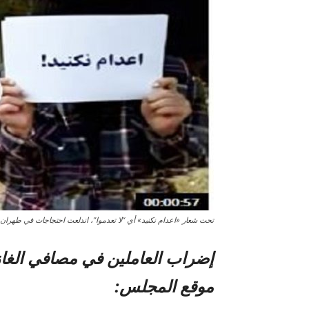
تحت شعار «اعدام نکنید» أي “لا تعدموا”، اندلعت احتجاجات في طهران 
إضراب العاملين في مصافي الغا
موقع المجلس: