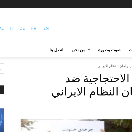
AL
IT
DE
FR
EN
ات
صوت وصورة
من نحن
اتصل بنا
 برلمان النظام الایراني
ي
 الاحتجاجية ضد
ن النظام الایراني
م