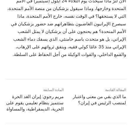
الآن لنرَ ماذا سيحدث يوم الثلاثاء 24 أيلول (سبتمبر) في الأمم
المتحدة وخارجها، وماذا سيقول بزشكيان من منصة الأمم المتحدة،
التي لا يستحقها؟ في الوقت نفسه، خارج الأمم المتحدة، ماذا
سيصرخ الإيرانيون الغاضبون بتظاهراتهم ضد حضور بزشكيان في
الأمم المتحدة؟ هم يحتجون على أن بزشكيان لا يمثل الشعب
الإيراني، بل هو متحدث باسم خامنئي، الذي يسفك دماء الشعب
الإيراني منذ 35 عامًا كولي فقيه، وينفق ثرواتهم على الإرهاب،
والقمع الداخلي، والقوات الوكيلة من أجل الحفاظ على السلطة.
المقالة القادمة
المادة السابقة
ما الذي بقي من معنى واعتبار
مريم رجوي: إيران الغد الحرة
لمنصب الرئيس في إيران؟
ستتميز بنظام تعليمي يقوم على
الحرية، الديمقراطية، والمساواة