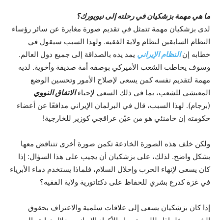
ما هي مهمة بزشكيان في رحلته إلى نيويورك؟
لدى بزشكيان مهمة تتمثل في تقديم صورة مغايرة عن سائر رؤساء
النظام السابقين لنظام ولاية الفقيه. ولهذا السبب سيقول في
خطابه إن
النظام الإيراني
يمد يده بالصداقة إلى جميع دول العالم.
وسوف يخاطب الشعب الأميركي بوصفه أمة صديقة وأخوية. لديه
مهمة لتقديم نفسه كمن يسعى لإصلاح الأمور وتحسين الوضع
المعيشي للشعب، بما في ذلك السعي لإحياء
الاتفاق النووي
(برجام). لهذا السبب، قال في البرلمان الإيراني مدافعًا عن أعضاء
حكومته إن خامنئي هو من عيّن عراقجي كوزير للخارجية!
ولكن خلف هذه الصورة الخادعة تكمن صورة أخرى تتناقض معها
بشكل واضح. لذلك، على بزشكيان أن يجيب على هذا السؤال: إذا
كان يسعى لإنهاء الحرب وإحلال السلام، فلماذا يستخدم دماء الأبرياء
في غزة كدرع بشري للحفاظ على دكتاتورية ولاية الفقيه؟
إذا كان بزشكيان يسعى إلى علاقات سلمية والاعتراف بحقوق