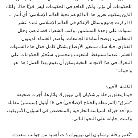
للحكومات أن تؤثر، ولكن الدافع في الحكومات ليس قويًا جدًا. أولئك
الذين يمكنهم تعزيز هذا الدافع هم نخبة العالم الإسلامي؛ أي أنتم …
إذا ركزت جميع وسائل الإعلام في العالم الإسلامي لمدة عشر
سنوات على وحدة المسلمين، وكتب الشعراء قصائدهم، وحلل
المحللون، ووضح أساتذة الجامعات، وأصدر العلماء الدينيون
الفتاوى، فبلا شك ستتغير الأوضاع بشكل كامل خلال هذه السنوات
العشر. عندما تستيقظ الشعوب وتتحمس، ستُجبَر الحكومات على
التحرك في هذا الاتجاه. النخبة يمكن أن تقوم بهذا العمل؛ هذا هو
واجبنا…”
الكلمة الأخيرة
فيما يتعلق برحلة بزشكيان إلى نيويورك وآثارها، أجرت صحيفة
“شرق” (المرتبطة بالجناح الإصلاحي) في 18 أيلول (سبتمبر) مقابلة
مع أحد خبراء السياسة الخارجية والمتخصص في الشؤون الأمريكية،
وكتبت إجاباته على النحو التالي:
“تُعتبر رحلة بزشكيان إلى نيويورك ذات أهمية من جوانب متعددة.