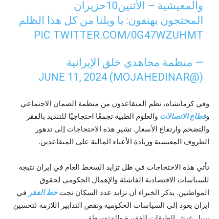
والمعيشية – الأثنين10حزيران
المحتجون يهتفون: يا ويلنا من كل هذا الظلم
PIC.TWITTER.COM/0G47WZUHMT
— منظمة مجاهدي خلق الإيرانية
JUNE 11, 2024
(@MOJAHEDINAR)
وفي كرمانشاه، نظم المتقاعدون من منظمة الضمان الاجتماعي
و
قطاع الاتصالات
والعلوم الطبية تجمعًا احتجاجيًا للتنديد بالفقر
والتضخم وارتفاع الأسعار. تشير هذه الاحتجاجات إلى تدهور
الظروف المعيشية وزيادة الأعباء المالية على المتقاعدين.
تأتي هذه الاحتجاجات في ظل تزايد السخط العام في إيران نتيجة
للسياسات الاقتصادية الفاشلة والإهمال الحكومي لحقوق
المواطنين. يذكر الخبراء أن تزايد عدد السكان تحت
خط الفقر
في
إيران يعود إلى السياسات الحكومية ونقص التدابير اللازمة لتحسين
سبل عيش الطبقات الفقيرة والمتوسطة.