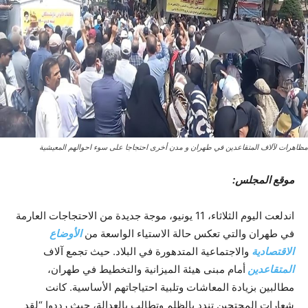
مظاهرات لآلاف المتقاعدين في طهران و مدن أخرى احتجاجا على سوء احوالهم المعيشية
موقع المجلس:
اندلعت اليوم الثلاثاء، 11 يونيو، موجة جديدة من الاحتجاجات العارمة
في طهران والتي تعكس حالة الاستياء الواسعة من
الأوضاع
الاقتصادية
والاجتماعية المتدهورة في البلاد. حيث تجمع آلاف
المتقاعدين
أمام مبنى هيئة الميزانية والتخطيط في طهران،
مطالبين بزيادة المعاشات وتلبية احتياجاتهم الأساسية. كانت
شعارات المحتجين تندد بالظلم وتطالب بالعدالة، حيث رددوا “لقد