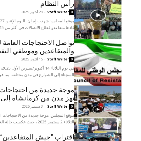
رأس النظام
Staff Writer
-
28 أكتوبر 2025
0
قادها متقاعدو قطاع الاتصالات في أكثر من 15 محافظة، وانضمت إليها...
تواصل الاحتجاجات العامة ل
والمتقاعدين وموظفي النفط 
Staff Writer
-
15 أكتوبر 2025
0
في 
السجناء إلى الشوارع في مدن مختلفة، بما في 
موجة جديدة من احتجاجات ا
تهز مدن من كرمانشاه إلى
Staff Writer
-
3 سبتمبر 2025
0
موقع المجلس: موجة جديدة من الاحتجاجات الو
الثلاثاء 2 سبتمبر 2025 ، حیث عكست حالة الغليان الشعبي المتصاعدة....
اقتراب “جيش المتقاعدين” 