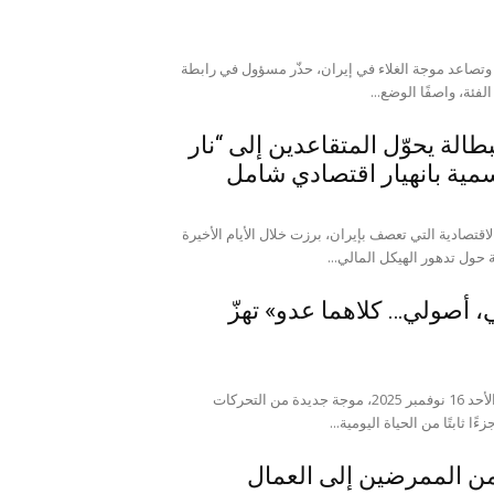
 وتصاعد موجة الغلاء في إيران، حذّر مسؤول في رابطة
فئة، واصفًا الوضع...
طالة يحوّل المتقاعدين إلى “نار
مية بانهيار اقتصادي شامل
تصادية التي تعصف بإيران، برزت خلال الأيام الأخيرة
حول تدهور الهيكل المالي...
 أصولي… كلاهما عدو» تهزّ
موقع المجلس: شهدت المدن الإيرانية، اليوم الأحد 16 نوفمبر 2025، موجة جديدة من التحركات
 ثابتًا من الحياة اليومية...
من الممرضين إلى العمال