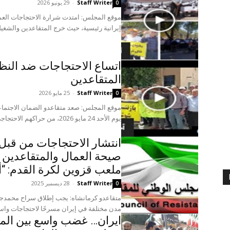
Staff Writer
-
29 يونيو 2026
0
موقع المجلس: امتدت شرارة الاحتجاجات العم
إيرانية رئيسية، حيث خرج المتقاعدين والشغ
اتساع الاحتجاجات ضد النظ
المتقاعدين
Staff Writer
-
25 مايو 2026
0
موقع المجلس: صعد متقاعدو الضمان الاجتماعي
يوم الأحد 24 مايو 2026، من حراكهم الاحتجاجي في عدة مدن...
انتشار الاحتجاجات من قبل 
صيحة العمال والمتقاعدين 
ملعب قزوين لكرة القدم: “
Staff Writer
-
28 ديسمبر 2025
0
متقاعدو كرمانشاه: يجب إطلاق سراح محمدجو
مدن مختلفة في إيران مسرحًا لاحتجاجات واسع
ایران… غضب واسع بين المت