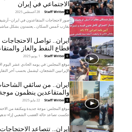
الاجتماعي في إيران
Staff Writer
-
28 أغسطس 2025
0
يقارب خُمس السكان ـ يعتمدون بشكل مباشر
ایران.. تواصل الاحتجاجات
قطاع النفط والغاز والمتقا
Staff Writer
-
1 يونيو 2025
0
الإيرانيين الشجعان، ليشمل بحسب آخر التقارير 31 محافظة و155 مدين
ایران.. من سائقي الشاحنات
والمتقاعدين ینظمون موجة
Staff Writer
-
22 مايو 2025
0
عكست تصاعد حالة الغضب الشعبي إزاء تدهور 
إيران… تتصاعد الاحتجاجات