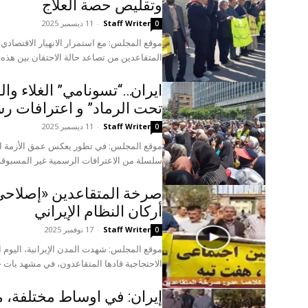
وتقليص حصة العلاج
Staff Writer
-
11 ديسمبر 2025
0
موقع المجلس: مع استمرار الانهيار الاقتصادي
المتقاعدين من تصاعد حالة الاحتقان بين هذه ال
ایران…“تسونامي” الغلاء والب
تحت الرماد” و اعترافات رس
Staff Writer
-
11 ديسمبر 2025
0
موقع المجلس: في تطور يعكس عمق الأزمة الاق
سلسلة من الاعترافات الرسمية غير المسبوقة 
صرخة المتقاعدين «إصلاحي،
أركان النظام الإيراني
Staff Writer
-
17 نوفمبر 2025
0
الاحتجاجية قادها المتقاعدون، في مشهد بات جزءًا
إيران: في اوساط مختلفة، 