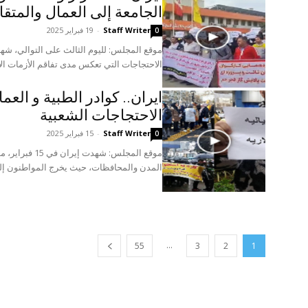
الجامعة إلى العمال والمتق
Staff Writer
-
19 فبراير 2025
0
الاحتجاجات التي تعكس مدى تفاقم الأزمات الاق
ایران.. كوادر الطبية و ال
الاحتجاجات الشعبیة
Staff Writer
-
15 فبراير 2025
0
موقع المجلس: ش
المدن والمحافظات، حيث يخرج المواطنون إلى 
...
55
3
2
1