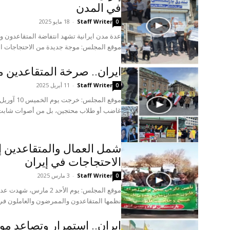
في المدن
Staff Writer
-
18 مايو 2025
0
موقع المجلس: موجة جديدة من الاحتجاجات العا
ایران.. صرخة المتقاعدين من
Staff Writer
-
11 أبريل 2025
0
موقع المج
غاضب أو طلاب محتجين، بل من أصوات شابت 
شمل العمال والمتقاعدين إل
الاحتجاجات في إيران
Staff Writer
-
3 مارس 2025
0
موقع المجلس: يوم الأحد 
نظمها المتقاعدون والممرضون والعاملون في 
ایران.. استمرار وتصاعد م