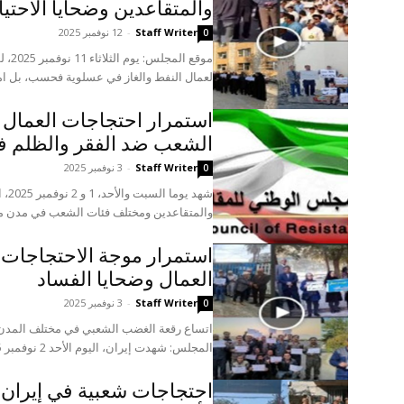
والمتقاعدين وضحايا الاحتي
Staff Writer
-
12 نوفمبر 2025
0
موقع
لعمال النفط والغاز في عسلوية فحسب، بل ام
استمرار احتجاجات العمال 
الشعب ضد الفقر والظلم في 
Staff Writer
-
3 نوفمبر 2025
0
شهد
والمتقاعدين ومختلف فئات الشعب في مدن مختلف
استمرار موجة الاحتجاجات ف
العمال وضحايا الفساد
Staff Writer
-
3 نوفمبر 2025
0
اتساع رقعة الغضب الشعبي في مختلف المدن ال
المجلس: شهدت إيران، اليوم الأحد 2 نوفمبر 2025، يوماً جديداً من...
احتجاجات شعبية في إيران