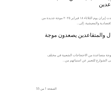
اعدين
موقع المجلس: لليوم الثالث على التوالي، شهدت إيران یوم الثلاثاء ١٨ فبراير ٢٠٢٥ موجة جديدة من
تصادية والمعيشية، إلى...
عمال والمتقاعدين یصعدون موجة
هدت إيران في 15 فبراير، موجة متصاعدة من الاحتجاجات الشعبية في مختلف
الشوارع للتعبير عن استيائهم من...
الصفحة 1 من 55