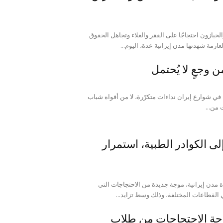
عدة مدن ایرانیة تشهد انتفاضة المتقاعدون والخبازون احتجاجًا على الفقر والغلاء وتجاهل الحقوق
رمة شهدتها مدن إيرانية عدة، اليوم...
 وجعٍ لا يُحتمل
لس: خرجت یوم الخمیس 10 آوریل في شوارع إيران نداءات متكرّرة، لا من أفواه شباب
من...
ى الكوادر الطبية، استمرار
2 مارس، شهدت عدة مدن إيرانية، موجة جديدة من الاحتجاجات التي
القطاعات المختلفة، وذلك وسط تزايد...
وجة الاحتجاجات من طلاب