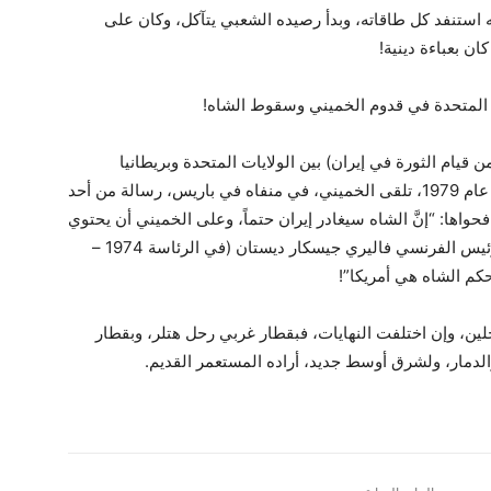
استنفد كل طاقاته، وبدأ رصيده الشعبي يتآكل، وكان على
ن بعباءة دينية!
المتحدة في قدوم الخميني وسقوط الشاه!
قيام الثورة في إيران) بين الولايات المتحدة وبريطانيا
وفرنسا وألمانيا الغربية، في كانون الثاني (يناير) من عام 1979، تلقى الخميني، في منفاه في باريس، رسالة من أحد
واها: “إنَّ الشاه سيغادر إيران حتماً، وعلى الخميني أن يحتوي
الانتفاضة والثورة، بأي طريقة كانت”. لاحقاً، قال الرئيس الفرنسي فاليري جيسكار ديستان (في الرئاسة 1974 –
لين، وإن اختلفت النهايات، فبقطار غربي رحل هتلر، وبقطار
دمار، ولشرق أوسط جديد، أراده المستعمر القديم.