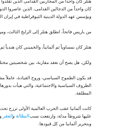
هتلر كان واحداً من المحاربين القدامى الذين تقلدوا
كان واحداً من الدجالين القدامى، الذين عاصروا الدولة
ويؤسس عهد الدولة الدينية الثيوقراطية في إيران ال
من باريس فاتحاً، انطلق هتلر إلى الرايخ الثالث، و
هتلر كان نمساوياً ثم ألمانياً، والخميني كان هندياً ثم إي
ولكن، هل يصح أن نعقد مقارنة، بين شخصيتين مختل
قد يكون الطموح السياسي، وروح القيادة، عاملاً مشت
الظروف السياسية والاجتماعية، والتي هيأت بدورها
المطلقة.
كانت ألمانيا عقب الحرب العالمية الأولى ترزح تح
عليها شروطاً مذلة، وارتفعت نسب
البطالة
و
الفقر
وا
وبتحرير ألمانيا من كل قيودها.