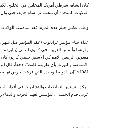
كان الشاه، شرطي أمريكا المخلص في الخليج، لكنه 
الولايات المتحدة أن تبحث عن شاهٍ جديد، حتى وإن كا
وعلى عكس هتلر هذه المرة، فقد ساهمت الولايات 
غداة ختام مؤتمر غوادلوب (عقد المؤتمر قبل شهر من 
مبعوثي الرئيس الأميركي الأسبق جيمي كارتر، كان فح
1981): “إن الدولة الوحيدة التي قرعت جرس نهاية حكم الشاه هي أمريكا”!
وهكذا، تستمر التقاطعات والتشابهات في أقدار الرج
غربي قدم الخميني، ليؤسس لعهد الحرب والدماء وال