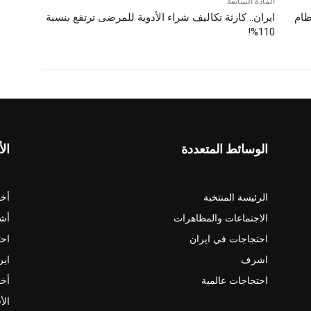
المادة السابقة
ظام
ایران.. کارثة تكاليف شراء الأدوية للمرضى ترتفع بنسبة
110%!
الوسائط المتعددة
الأ
الرئيسة المنتخبة
أخب
الاجتماعات والمظاهرات
أش
احتجاجات في ايران
احت
اشرف
اير
احتجاجات عالمية
أخب
الأ