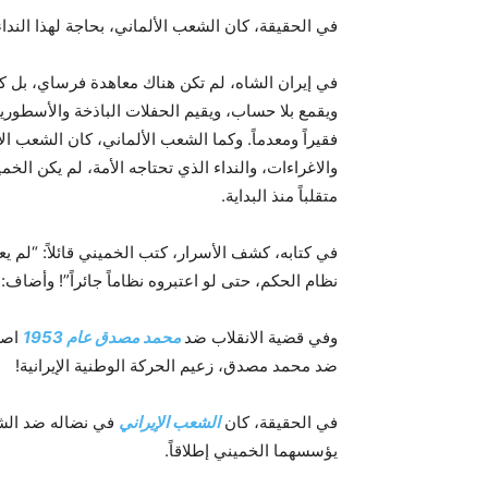
في الحقيقة، كان الشعب الألماني، بحاجة لهذا الندا
في إيران الشاه، لم تكن هناك معاهدة فرساي، بل ك
ويقمع بلا حساب، ويقيم الحفلات الباذخة والأسطور
فقيراً ومعدماً. وكما الشعب الألماني، كان الشعب ا
والاغراءات، والنداء الذي تحتاجه الأمة، لم يكن الخمين
متقلباً منذ البداية.
في كتابه، كشف الأسرار، كتب الخميني قائلاً: “لم يع
نظام الحكم، حتى لو اعتبروه نظاماً جائراً”! وأضاف: 
وفي قضية الانقلاب ضد
محمد مصدق عام 1953
اصط
ضد محمد مصدق، زعيم الحركة الوطنية الإيرانية!
في الحقيقة، كان
الشعب الإيراني
في نضاله ضد الشاه
يؤسسهما الخميني إطلاقاً.