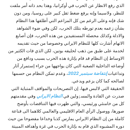
الذي رفع الانظار عن الحرب في أوکرانيا، وهذا بحد ذاته أمر ملفت
للنظر، ولاسيما وإنه يرفع ضغط ثقل کبير على روسيا، ومن دون
شك فإنه وعلى الرغم من کل المزاعم التي أطلقها هذا النظام
بشأن زعمه بعدم تورطه بتلك الحرب، لکن وفي ضوء الشواهد
والادلة وکذلك محصلة المستفيدين من هذه الحرب، فإن أصابع
الاتهام أشارت کلها للنظام الايراني وخصوصا من حيث تقديمه
لخدمة على طبق من ذهب لحليفه بوتين، لکن الذي فات الکثير من
الاوساط إن النظام قد قام بإثارة هذه الحرب بسبب ودافع من
أوضاعه الداخلية الصعبة التي کان يواجهها من جراء إستمرار آثار
وتداعيات
إنتفاضة سبتمبر 2022
، وعدم تمکن النظام من حسمها
لصالحه کما کان يزعم ويدعي.
الحقيقة التي لالبس فيها، إن التصريحات والمواقف المتباية التي
صدرت عن القادة والمسٶولين في
النظام الايراني
وفي مقدمتهم
کل من خامنئي ورئيسي، والتي ظهرت فيها التناقضات بأوضح
صورها، ووصول الرأي العام الاقليمي والعالمي کلاهما الى قناعة
کاملة من إن النظام الايراني يمارس کذبا وخداعا مفضوحا من حيث
دوره المشبوه الذي قام به بإثارة الحرب في غزة وأهدافه المبيتة