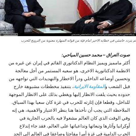
لم یتردد خامنئي في خطابه الاخیر امام فئِة من قواته المنهارة معنویة من الترويج للحرب
صوت العراق – محمد حسين المياحي:
أکثر مامميز ويميز النظام الدکتاتوري القائم في إيران عن غيره من
الانظمة الدکتاتورية الاخرى، هو سعيه المستمر من أجل معالجة
وتحسين أوضاعه الداخلي ودرأ الاخطار والتهديدات التي تواجهه من
قبل الشعب و
المقاومة الايرانية
، بتنفيذ مخططات مشبوهة خارج
حدوده بحيث يلفت الانظار إليها ويغطي بذلك على الانظار الموجهة
للداخل، وقطعا فإن إثارته للحرب في غزة کان سعيا بهذا السياق.
الملاحظة التي يجب أن نأخذها هنا بنظر الاعتبار والاهمية، هي إنه
وفي الوقت الذي کان العالم مشغولا فيه بالحرب الجارية في
أوکرانيا وآثارها وتبعاتها وتداعياتها على العالم، فقد جاء إندلاع
الحرب الدامية في غزة أمرا مفاجئا وصاعقا في العالم الى الحد