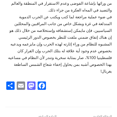
من ورائها بإشاعة الفوضى وعدم الاستقرار في المنطقة والعالم
والتصيد في المەاه العکرة من جراء ذلك.
في ضوء عملية مراجعة لما کتب ويکتب عن الحرب الدموية
المندلعة في غزة وبشکل خاص من جانب المراقبين والمحللين
السياسيين، فإن مايمکن إستشفافه وإستخلاصه من خلال ذلك هو
إن هناك إتفاق ضمني ملفت للنظر بخصوص الدور الرئيسي
المشبوه للنظام من وراء إثارته لهذه الحرب وإن مايزعمه ويدعيه
بخصوص عدم وجود أية علاقة له بتلك الحرب وإن القرار کان
فلسطينيا 100%، صار بمثابة سخرية وتندر لأن النظام في مساعيه
بهذا الخصوص أشبه بمن يحاول إخفاء شعاع الشمس الساطعة
بغربال!
S
E
M
F
h
m
a
a
ar
ai
st
c
e
l
o
e
المقالة القادمة
المادة السابقة