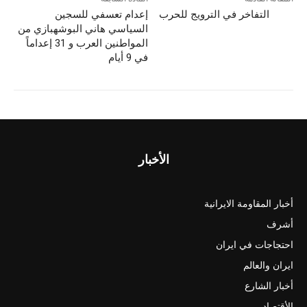
d
b
التفاخر في الترويج للحرب
إعدام تعسفي للسجين
o
o
السياسي هاني البوشهبازي من
n
o
المواطنين العرب و 31 إعداماً
في 9 أيام
k
الأخبار
أخبار المقاومة الايرانية
أشرف
احتجاجات في ايران
ايران والعالم
أخبار الشارع
الأقتصاد